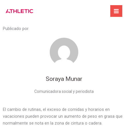
Ir
[post_published]
al
5 tips infalibles para no subir de peso en vacaciones
contenido
Publicado por
Soraya Munar
Comunicadora social y periodista
El cambio de rutinas, el exceso de comidas y horarios en
vacaciones pueden provocar un aumento de peso en grasa que
normalmente se nota en la zona de cintura o cadera.