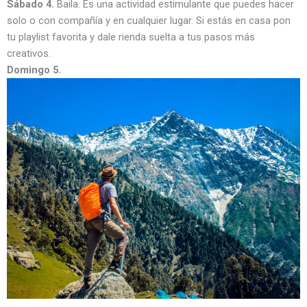
Sábado 4.
Baila. Es una actividad estimulante que puedes hacer
solo o con compañía y en cualquier lugar. Si estás en casa pon
tu playlist favorita y dale rienda suelta a tus pasos más
creativos.
Domingo 5.