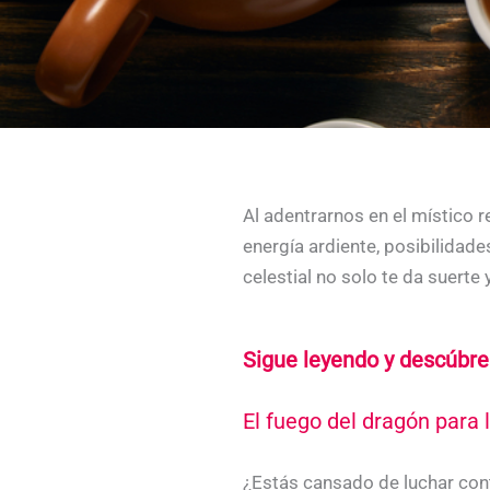
Al adentrarnos en el místico 
energía ardiente, posibilidad
celestial no solo te da suerte 
Sigue leyendo y descúbre
El fuego del dragón para 
¿Estás cansado de luchar cont