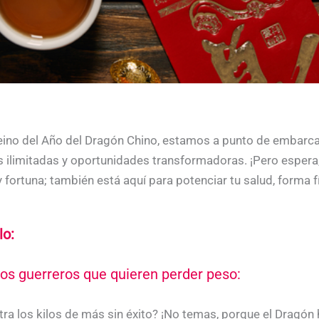
reino del Año del Dragón Chino, estamos a punto de embarcar
es ilimitadas y oportunidades transformadoras. ¡Pero espera
y fortuna; también está aquí para potenciar tu salud, forma f
lo:
los guerreros que quieren perder peso:
ra los kilos de más sin éxito? ¡No temas, porque el Dragón 