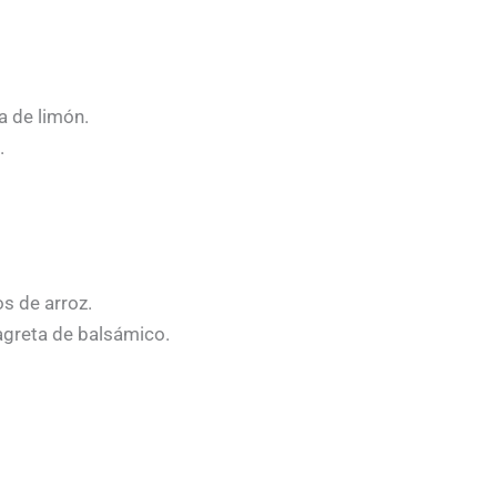
a de limón.
.
os de arroz.
agreta de balsámico.