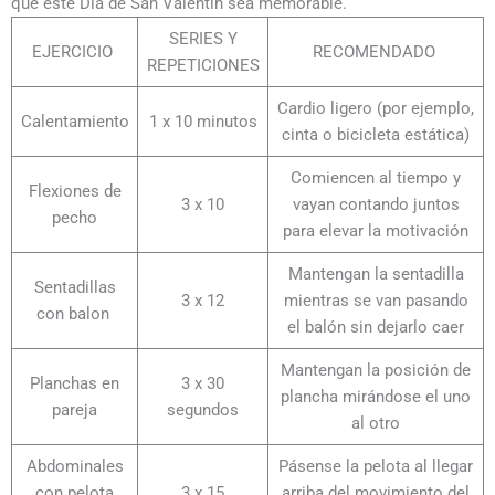
que este Día de San Valentín sea memorable.
SERIES Y
EJERCICIO
RECOMENDADO
REPETICIONES
Cardio ligero (por ejemplo,
Calentamiento
1 x 10 minutos
cinta o bicicleta estática)
Comiencen al tiempo y
Flexiones de
3 x 10
vayan contando juntos
pecho
para elevar la motivación
Mantengan la sentadilla
Sentadillas
3 x 12
mientras se van pasando
con balon
el balón sin dejarlo caer
Mantengan la posición de
Planchas en
3 x 30
plancha mirándose el uno
pareja
segundos
al otro
Abdominales
Pásense la pelota al llegar
con pelota
3 x 15
arriba del movimiento del