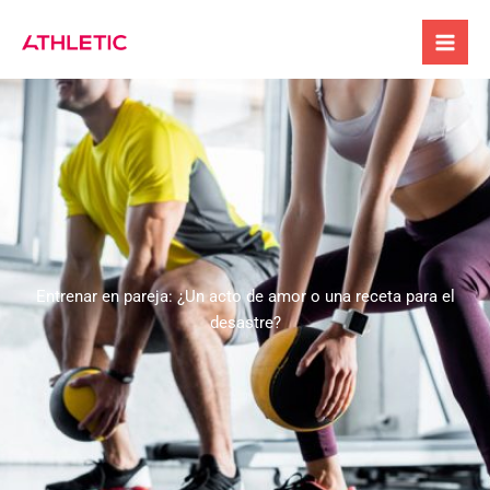
Ir
al
contenido
Entrenar en pareja: ¿Un acto de amor o una receta para el
desastre?