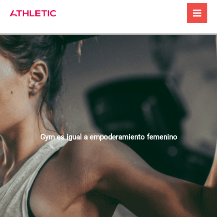
Ir
al
contenido
Gym es igual a empoderamiento femenino