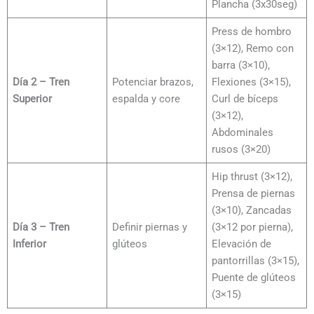
Plancha (3x30seg)
Press de hombro
(3×12), Remo con
barra (3×10),
Día 2 – Tren
Potenciar brazos,
Flexiones (3×15),
Superior
espalda y core
Curl de bíceps
(3×12),
Abdominales
rusos (3×20)
Hip thrust (3×12),
Prensa de piernas
(3×10), Zancadas
Día 3 – Tren
Definir piernas y
(3×12 por pierna),
Inferior
glúteos
Elevación de
pantorrillas (3×15),
Puente de glúteos
(3×15)