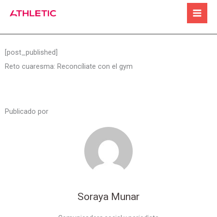
Ir
al
contenido
[post_published]
Reto cuaresma: Reconcíliate con el gym
Publicado por
Soraya Munar