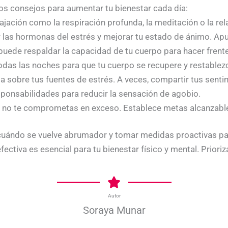
nos consejos para aumentar tu bienestar cada día:
jación como la respiración profunda, la meditación o la rela
r las hormonas del estrés y mejorar tu estado de ánimo. Apu
uede respaldar la capacidad de tu cuerpo para hacer frente 
todas las noches para que tu cuerpo se recupere y restable
a sobre tus fuentes de estrés. A veces, compartir tus senti
esponsabilidades para reducir la sensación de agobio.
y no te comprometas en exceso. Establece metas alcanzable
r cuándo se vuelve abrumador y tomar medidas proactivas par
fectiva es esencial para tu bienestar físico y mental. Prio
Autor
Soraya Munar