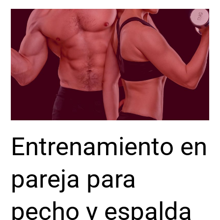
Entrenamiento
en
pareja
para
pecho
y
espalda
Entrenamiento en
pareja para
pecho y espalda