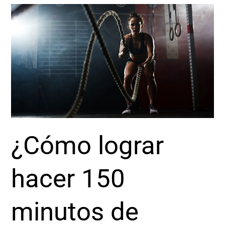
¿Cómo
lograr
hacer
150
minutos
de
ejercicio
a
la
semana?
¿Cómo lograr
hacer 150
minutos de