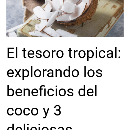
los
beneficios
del
coco
y
3
deliciosas
El tesoro tropical:
recetas
saludables
explorando los
beneficios del
coco y 3
deliciosas