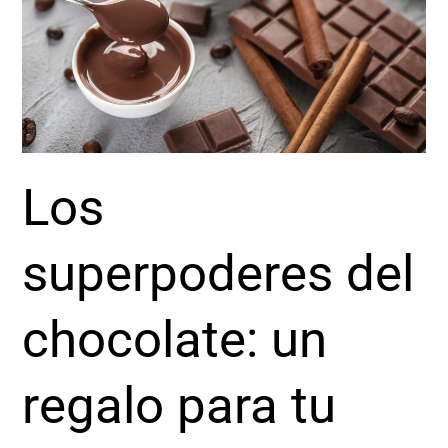
regalo
para
tu
salud
Los
superpoderes del
chocolate: un
regalo para tu