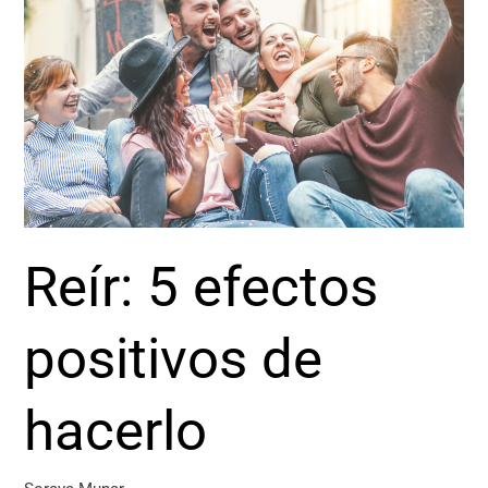
5
efectos
positivos
de
hacerlo
Reír: 5 efectos
positivos de
hacerlo