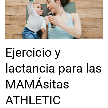
para
las
MAMÁsitas
ATHLETIC
Ejercicio y
lactancia para las
MAMÁsitas
ATHLETIC