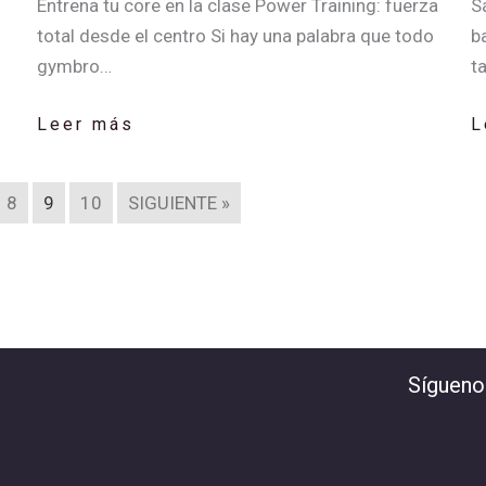
Entrena tu core en la clase Power Training: fuerza
S
total desde el centro Si hay una palabra que todo
b
gymbro…
t
Leer más
L
8
9
10
SIGUIENTE »
Sígueno