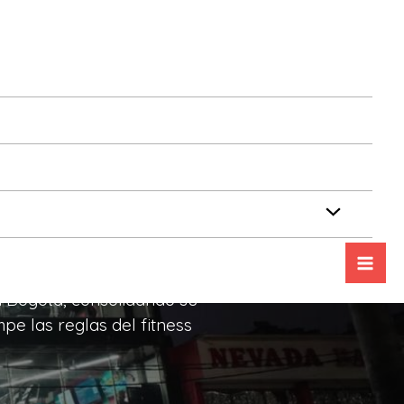
 espacio,
ía para
Bogotá, consolidando su
e las reglas del fitness