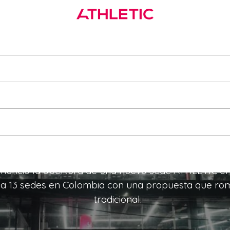
C Plaza de las Américas: más
xperiencia y la mejor energ
entrenar en Bogotá
nció la apertura de una nueva sede ATHLETIC en 
 a 13 sedes en Colombia con una propuesta que romp
tradicional.